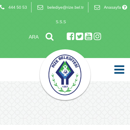
444 50 53
belediye@rize.bel.tr
Anasayfa
S.S.S
ARA