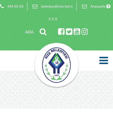
444 50 53
belediye@rize.bel.tr
Anasayfa
S.S.S
ARA