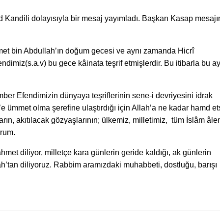
d Kandili dolayısıyla bir mesaj yayımladı. Başkan Kasap mesaj
met bin Abdullah’ın doğum gecesi ve aynı zamanda Hicrî
dimiz(s.a.v) bu gece kâinata teşrif etmişlerdir. Bu itibarla bu a
er Efendimizin dünyaya teşriflerinin sene-i devriyesini idrak
 ümmet olma şerefine ulaştırdığı için Allah’a ne kadar hamd e
rın, akıtılacak gözyaşlarının; ülkemiz, milletimiz, tüm İslâm âle
orum.
ahmet diliyor, milletçe kara günlerin geride kaldığı, ak günlerin
’tan diliyoruz. Rabbim aramızdaki muhabbeti, dostluğu, barışı