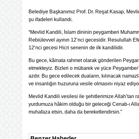
Belediye Başkanımız Prof. Dr. Reşat Kasap, Mevli
şu ifadeleri kullandı.
“Mevlid Kandili, İslam dininin peygamberi Muham
Rebiülevvel ayının 12’nci gecesidir. Resulullah Efen
12’nci gecesi Hicri senenin de ilk kandilidir.
Bu gece, kâinata rahmet olarak gönderilen Peygamb
etmekteyiz. Bizleri o mübarek ve yüce Peygamber’e
azdır. Bu gece edilecek duaların, kılınacak namazla
ve insanlığın huzuruna vesile olmasını niyaz ediy
Mevlid Kandili vesilesi ile şehitlerimize Allah’tan r
yurdumuza hâkim olduğu bir geleceği Cenab-ı Allah
muhafaza etsin, daha da bereketlendirsin.”
Benzer Haberler