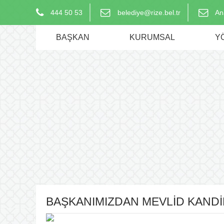
444 50 53
belediye@rize.bel.tr
An
BAŞKAN
KURUMSAL
Y
BAŞKANIMIZDAN MEVLİD KANDİL