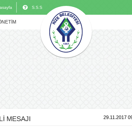
asayfa
S.S.S
ÖNETİM
İ MESAJI
29.11.2017 0