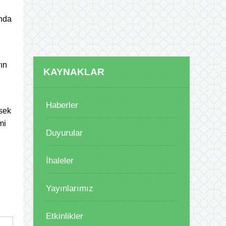
ında
yın
KAYNAKLAR
Haberler
tsek
mi
Duyurular
İhaleler
Yayınlarımız
Etkinlikler